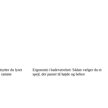
nytter du lyset
Ergonomi i badeværelset: Sådan vælger du et
ed ramme
spejl, der passer til højde og behov