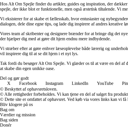
Hos Alt Om Spejle finder du artikler, guides og inspiration, der dækker 
spejle, der ikke blot er funktionelle, men også æstetisk tiltalende. Vi me
Vi eksisterer for at skabe et fællesskab, hvor entusiaster og nybegyndere 
dialogen, dele dine egne tips, og lade dig inspirere af andres kreative lø
Vores team af skribenter og designere brænder for at bringe dig det nyes
der hjælper dig med at gøre dit hjem endnu mere indbydende.
Vi stræber efter at gøre enhver læseoplevelse både lærerig og underhold
vil inspirere dig til at se dit hjem i et nyt lys.
Tak fordi du besøger Alt Om Spejle. Vi glæder os til at være en del af di
at skabe din egen unikke oase.
Del og gør godt
X
Facebook
Instagram
LinkedIn
YouTube
Pin
© Beskyttet af ophavsretsloven.
© Alle rettigheder forbeholdes. Vi kan tjene en del af salget fra produk
© Dette site er omfattet af ophavsret. Ved køb via vores links kan vi 
Bliv klogere på os
Bag om
Værdier og mission
Bag siden
Donér