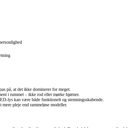
 personlighed
retning
n pas på, at det ikke dominerer for meget.
ement i rummet – ikke rod eller mørke hjørner.
 LED-lys kan være både funktionelt og stemningsskabende.
dt mere pleje end rammeløse modeller.