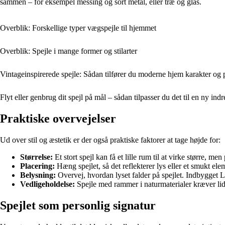
sammen – for eksempel messing og sort metal, eller træ og glas.
Overblik: Forskellige typer vægspejle til hjemmet
Overblik: Spejle i mange former og stilarter
Vintageinspirerede spejle: Sådan tilfører du moderne hjem karakter og
Flyt eller genbrug dit spejl på mål – sådan tilpasser du det til en ny ind
Praktiske overvejelser
Ud over stil og æstetik er der også praktiske faktorer at tage højde for:
Størrelse:
Et stort spejl kan få et lille rum til at virke større, me
Placering:
Hæng spejlet, så det reflekterer lys eller et smukt el
Belysning:
Overvej, hvordan lyset falder på spejlet. Indbygget
Vedligeholdelse:
Spejle med rammer i naturmaterialer kræver li
Spejlet som personlig signatur