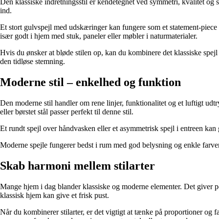
Den klassiske indretningsstil er kendetegnet ved symmetri, kvalitet og
ind.
Et stort gulvspejl med udskæringer kan fungere som et statement-piece i 
især godt i hjem med stuk, paneler eller møbler i naturmaterialer.
Hvis du ønsker at bløde stilen op, kan du kombinere det klassiske spej
den tidløse stemning.
Moderne stil – enkelhed og funktion
Den moderne stil handler om rene linjer, funktionalitet og et luftigt ud
eller børstet stål passer perfekt til denne stil.
Et rundt spejl over håndvasken eller et asymmetrisk spejl i entreen kan 
Moderne spejle fungerer bedst i rum med god belysning og enkle farver 
Skab harmoni mellem stilarter
Mange hjem i dag blander klassiske og moderne elementer. Det giver per
klassisk hjem kan give et frisk pust.
Når du kombinerer stilarter, er det vigtigt at tænke på proportioner og 