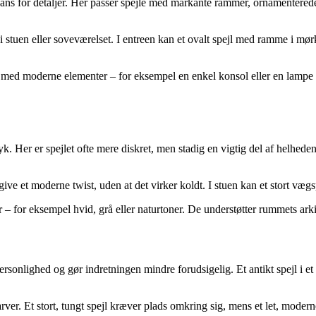
 sans for detaljer. Her passer spejle med markante rammer, ornamentered
stuen eller soveværelset. I entreen kan et ovalt spejl med ramme i mørkt
l med moderne elementer – for eksempel en enkel konsol eller en lampe 
tryk. Her er spejlet ofte mere diskret, men stadig en vigtig del af helh
give et moderne twist, uden at det virker koldt. I stuen kan et stort væg
– for eksempel hvid, grå eller naturtoner. De understøtter rummets ark
sonlighed og gør indretningen mindre forudsigelig. Et antikt spejl i et
farver. Et stort, tungt spejl kræver plads omkring sig, mens et let, mode