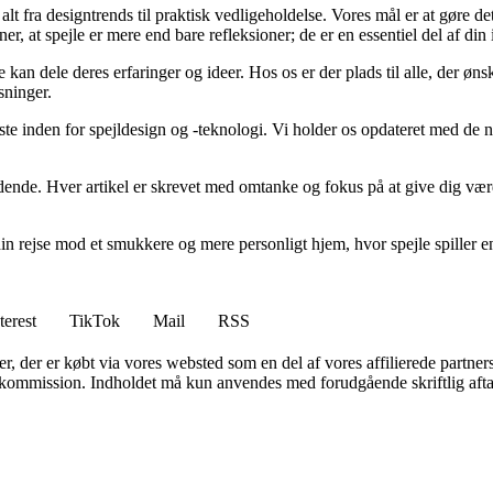
alt fra designtrends til praktisk vedligeholdelse. Vores mål er at gøre d
ner, at spejle er mere end bare refleksioner; de er en essentiel del af din
kan dele deres erfaringer og ideer. Hos os er der plads til alle, der ønsk
sninger.
te inden for spejldesign og -teknologi. Vi holder os opdateret med de ny
ende. Hver artikel er skrevet med omtanke og fokus på at give dig værdi
n rejse mod et smukkere og mere personligt hjem, hvor spejle spiller en c
terest
TikTok
Mail
RSS
ter, der er købt via vores websted som en del af vores affilierede partne
få kommission. Indholdet må kun anvendes med forudgående skriftlig afta