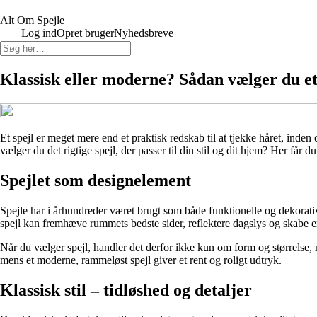
Alt Om Spejle
Log ind
Opret bruger
Nyhedsbreve
Klassisk eller moderne? Sådan vælger du et s
Et spejl er meget mere end et praktisk redskab til at tjekke håret, ind
vælger du det rigtige spejl, der passer til din stil og dit hjem? Her få
Spejlet som designelement
Spejle har i århundreder været brugt som både funktionelle og dekorative
spejl kan fremhæve rummets bedste sider, reflektere dagslys og skabe e
Når du vælger spejl, handler det derfor ikke kun om form og størrelse
mens et moderne, rammeløst spejl giver et rent og roligt udtryk.
Klassisk stil – tidløshed og detaljer