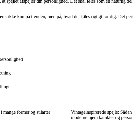
, at spejlet afspejler din personlighed. Det skal føles som en naturlig d
k ikke kun på trenden, men på, hvad der føles rigtigt for dig. Det perfek
 personlighed
retning
dlinger
 i mange former og stilarter
Vintageinspirerede spejle: Sådan 
moderne hjem karakter og perso