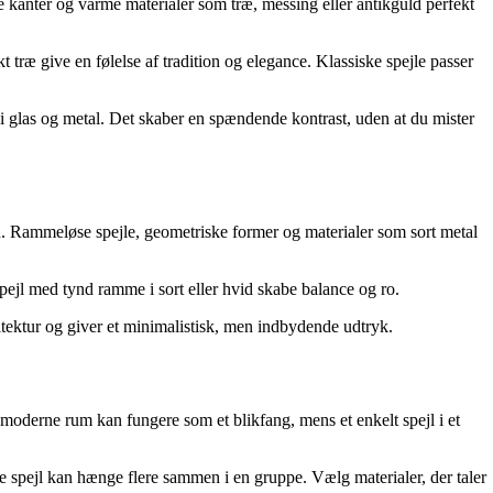
e kanter og varme materialer som træ, messing eller antikguld perfekt
 træ give en følelse af tradition og elegance. Klassiske spejle passer
i glas og metal. Det skaber en spændende kontrast, uden at du mister
eden. Rammeløse spejle, geometriske former og materialer som sort metal
spejl med tynd ramme i sort eller hvid skabe balance og ro.
itektur og giver et minimalistisk, men indbydende udtryk.
 moderne rum kan fungere som et blikfang, mens et enkelt spejl i et
rne spejl kan hænge flere sammen i en gruppe. Vælg materialer, der taler