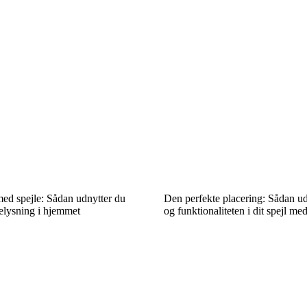
ed spejle: Sådan udnytter du
Den perfekte placering: Sådan ud
belysning i hjemmet
og funktionaliteten i dit spejl m