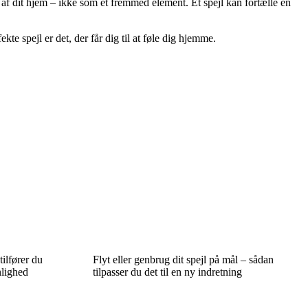
el af dit hjem – ikke som et fremmed element. Et spejl kan fortælle en
te spejl er det, der får dig til at føle dig hjemme.
tilfører du
Flyt eller genbrug dit spejl på mål – sådan
nlighed
tilpasser du det til en ny indretning